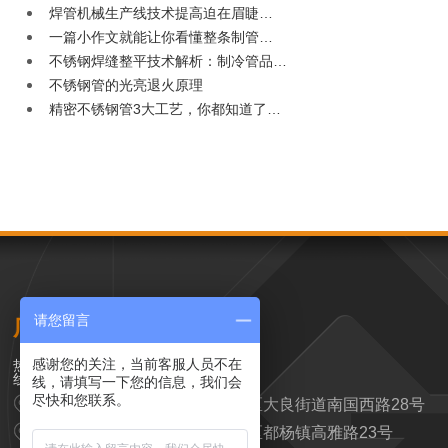
焊管机械生产线技术提高迫在眉睫…
一篇小作文就能让你看懂整条制管…
不锈钢焊缝整平技术解析：制冷管品…
不锈钢管的光亮退火原理
精密不锈钢管3大工艺，你都知道了…
请您留言
广东汉高科技有限公司
感谢您的关注，当前客服人员不在
0757-25637818
线，请填写一下您的信息，我们会
尽快和您联系。
营销中心：广东省佛山市顺德区大良街道南国西路28号
制造中心：广东省云浮市云安区都杨镇高雅路23号