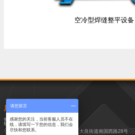
空冷型焊缝整平设备
请您留言
广东汉高科技有限公司
0757-25637818
感谢您的关注，当前客服人员不在
线，请填写一下您的信息，我们会
尽快和您联系。
营销中心：广东省佛山市顺德区大良街道南国西路28号