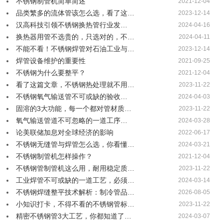
不锈钢制管机简单简述
2021-12-04
品类繁多的流体管该怎么选，看了这…
2023-12-14
汉高科技引领不锈钢换热管行业发…
2024-04-16
换热器用管不选贵的，只选对的，不…
2024-04-11
不能不看！不锈钢焊管对石油工业与…
2023-12-14
焊管设备维护的重要性
2021-09-25
不锈钢为什么要整平？
2021-12-04
看了这篇文章，不锈钢热处理就不用…
2023-11-22
不锈钢氧气输送管不可或缺的验收…
2024-04-03
固溶的3大功能，每一个都对管材质…
2023-11-22
氧气输送管道不可忽略的一道工序…
2024-03-28
论美联储加息对全球经济的影响
2022-06-17
不锈钢无缝管与焊管怎么选，你看懂…
2024-03-21
不锈钢制管机怎样操作？
2021-12-04
不锈钢管制管机这么用，耐用稳定质…
2023-11-22
工业焊管不可或缺的一道工艺，必须…
2024-03-14
不锈钢焊缝整平技术解析：制冷管品…
2026-08-05
小知识打卡，不得不看的不锈钢管标…
2023-11-22
精密不锈钢管3大工艺，你都知道了…
2024-03-07