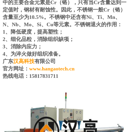
中的主要合金元素是
Cr
（铬），只有当
Cr
含量达到一
定值时，钢材有耐蚀性。因此，不锈钢一般
Cr
（铬）
含量至少为
10.5%
。不锈钢中还含有
Ni
、
Ti
、
Mn
、
N
、
Nb
、
Mo
、
Si
、
Cu
等元素。不锈钢退火的作用：
1
、降低硬度，提高塑性；
2
、细化品粒，消除组织缺项；
3
、消除内应力；
4
、为淬火做好组织准备。
广东
汉高科技
有限公司
官方网址：
www.hangaotech.cn
热线电话：
15817831711