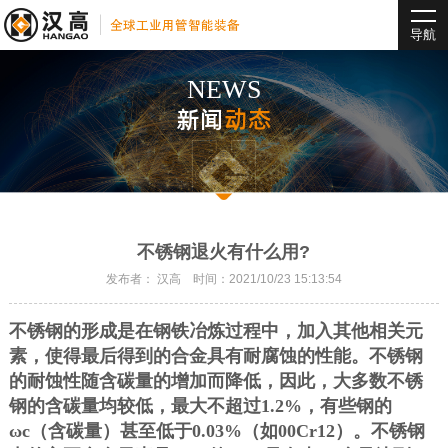
导航
NEWS
新闻
动态
不锈钢退火有什么用?
发布者： 汉高 时间：2021/10/23 15:13:54
不锈钢的形成是在钢铁冶炼过程中，加入其他相关元
素，使得最后得到的合金具有耐腐蚀的性能。不锈钢
的耐蚀性随含碳量的增加而降低，因此，大多数不锈
钢的含碳量均较低，最大不超过
1.2%
，有些钢的
ω
c
（含碳量）甚至低于
0.03%
（如
00Cr12
）。不锈钢