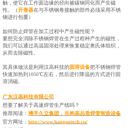
触，使它在工作面边缘的径向被碳钢同化而产生磁
性。（
开卷器
在与不锈钢卷接触的部件必须采用不锈
钢进行包覆）
如何防止焊管在加工过程中产生磁性呢？
要想完全消除不锈钢焊管在生产过程种产生的磁性，
我们可以通过高温固溶处理来恢复稳定奥氏体组织，
从而去除磁性。
其具体做法是利用汉高科技的
固溶设备
把不锈钢焊管
快速
加热到
1050℃左右，然后进行降温的方式进行固
溶消磁。
广东汉高科技有限公司
想要了解关于高速焊管生产线吗？
推荐阅读：
携手久立集团，共构高品质
焊管
智造设备
官方网址：
http://www.hangaotech.cn/